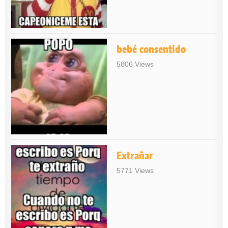
bebé consentido
5806 Views
Extrañar
5771 Views