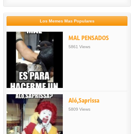
Los Memes Mas Populares
MAL PENSADOS
5861 Views
Aló,Saprissa
5809 Views