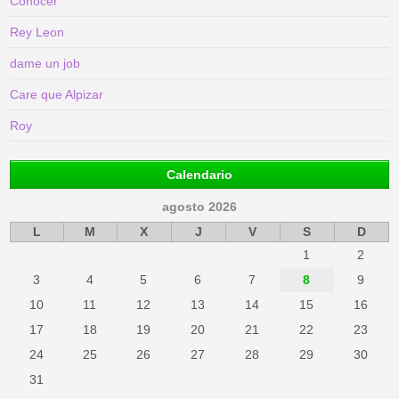
Conocer
Rey Leon
dame un job
Care que Alpizar
Roy
Calendario
agosto 2026
L
M
X
J
V
S
D
1
2
3
4
5
6
7
8
9
10
11
12
13
14
15
16
17
18
19
20
21
22
23
24
25
26
27
28
29
30
31